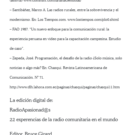
(Bolivia) www.commint.com/la/lahaciendolas/
– Santibáñez, Marco A. Las radios rurales, entre la sobrevivencia y el
modernismo. En: Los Tiempos.com. www.lostiempos.com/plo0.shtml
– FAO 1987. “Un nuevo enfoque para la comunicación rural: la
experiencia peruana en video para la capacitación campesina. Estudio
de caso”.
– Zepeda, José. Programación, el desafío de la radio ¿Solo música, solo
noticias o algo más? En: Chasqui. Revista Latinoamericana de
Comunicación. N° 71.
http://www.dlh.lahora.com.ec/paginas/chasqui/paginas/chasqui11.htm
La edición digital de:
RadioApasionad@s
22 experencias de la radio comunitaria en el mundo
Editor, Bruce Girard