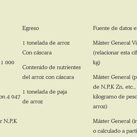
Egreso
Fuente de datos
1 tonelada de arroz
Máster General Vis
Con cáscara
(relacionar esta ci
a 1 000
kg)
Contenido de nutrientes
del arroz con cáscara
Máster General (p
de N,P,K Zn, etc.,
1 tonelada de paja
con 4 047
kilogramo de peso
de arroz
arroz)
r N,P,K
Máster General (i
o calculado a parti