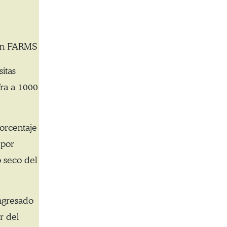
 en FARMS
itas
fra a 1000
orcentaje
 por
 seco del
ngresado
r del