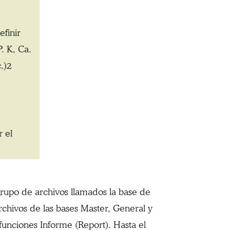
finir
. K, Ca.
.)2
r el
 grupo de archivos llamados la base de
archivos de las bases Master, General y
funciones Informe (Report). Hasta el