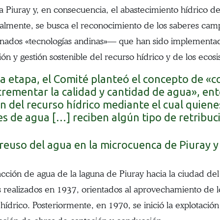
na Piuray y, en consecuencia, el abastecimiento hídrico d
almente, se busca el reconocimiento de los saberes ca
ados «tecnologías andinas»— que han sido implementados
ión y gestión sostenible del recurso hídrico y de los ecos
ta etapa, el Comité planteó el concepto de 
ncrementar la calidad y cantidad de agua», e
n del recurso hídrico mediante el cual quien
s de agua […] reciben algún tipo de retribuc
reuso del agua en la microcuenca de Piuray y 
acción de agua de la laguna de Piuray hacia la ciudad d
s realizados en 1937, orientados al aprovechamiento de l
 hídrico. Posteriormente, en 1970, se inició la explotació