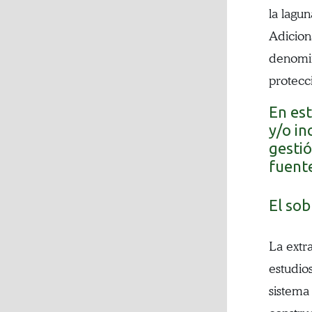
la lagu
Adicion
denomin
protecc
En es
y/o i
gestió
fuente
El sob
La extr
estudio
sistema