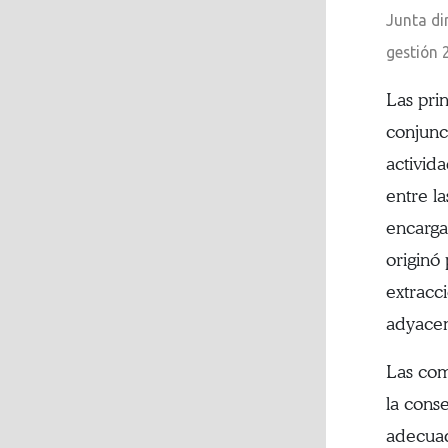
Junta di
gestión 
Las pri
conjunc
activid
entre l
encarga
originó
extracc
adyacen
Las com
la cons
adecuad