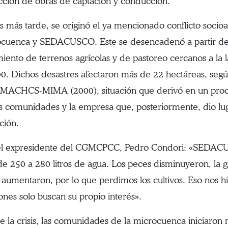
cción de obras de captación y conducción.
 más tarde, se originó el ya mencionado conflicto socio
ocuenca y SEDACUSCO. Este se desencadenó a partir de
miento de terrenos agrícolas y de pastoreo cercanos a la 
0. Dichos desastres afectaron más de 22 hectáreas, segú
CHCS-MIMA (2000), situación que derivó en un proces
as comunidades y la empresa que, posteriormente, dio lug
ción.
l expresidente del CGMCPCC, Pedro Condori: «SEDACUS
de 250 a 280 litros de agua. Los peces disminuyeron, la g
 aumentaron, por lo que perdimos los cultivos. Eso nos hi
iones solo buscan su propio interés».
de la crisis, las comunidades de la microcuenca iniciaron 