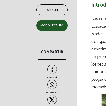
Intro
-
SMALL
+
Las com
MODO LECTURA
ubicada
Andes, 
de agua 
experim
COMPARTIR
un prom
los recu
comunid
Facebook
propia 
mecanis
WhatsApp