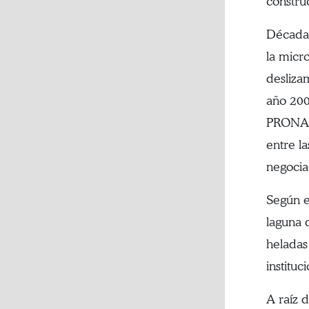
constru
Décadas
la micr
desliza
año 200
PRONAMA
entre l
negocia
Según e
laguna 
heladas
instituc
A raíz 