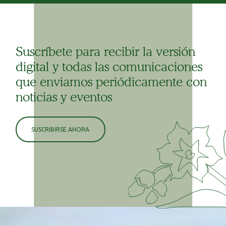
Suscríbete para recibir la versión
digital y todas las comunicaciones
que enviamos periódicamente con
noticias y eventos
SUSCRIBIRSE AHORA