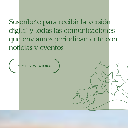
Suscríbete para recibir la versión
digital y todas las comunicaciones
que enviamos periódicamente con
noticias y eventos
SUSCRIBIRSE AHORA