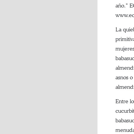
año.” 
www.ecu
La quie
primiti
mujeres
babasuc
almendr
asnos o
almendr
Entre l
cucurbi
babasuc
menudas