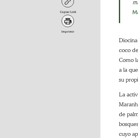
m
Ma
Copiar Link
Imprimir
Diocina
coco de
Como la
a la qu
su propi
La acti
Maranhã
de palm
bosques
cuyo ap