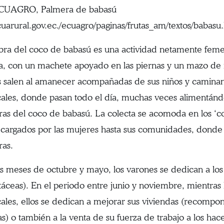
ECUAGRO, Palmera de babasú
arural.gov.ec./ecuagro/paginas/frutas_am/textos/babasu
bra del coco de babasú es una actividad netamente feme
va, con un machete apoyado en las piernas y un mazo de 
 salen al amanecer acompañadas de sus niños y caminan h
ales, donde pasan todo el día, muchas veces alimentán
as del coco de babasú. La colecta se acomoda en los ‘cof
 cargados por las mujeres hasta sus comunidades, donde 
as.
os meses de octubre y mayo, los varones se dedican a los 
táceas). En el periodo entre junio y noviembre, mientras l
ales, ellos se dedican a mejorar sus viviendas (recompon
) o también a la venta de su fuerza de trabajo a los ha