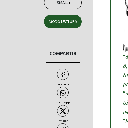
-
SMALL
+
MODO LECTURA
COMPARTIR
“
ô
ô,
tu
pr
Facebook
“
n
tú
WhatsApp
ne
“
N
Twitter