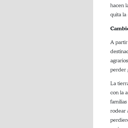
hacen l
quita l
Cambio
A parti
destina
agrario
perder g
La tier
con la 
familias
rodear a
perdier