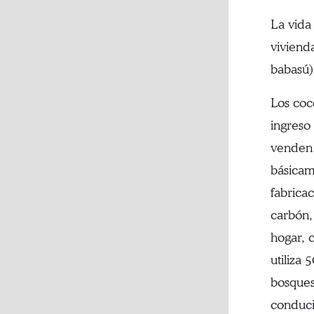
La vida
viviend
babasú)
Los coc
ingreso
venden 
básicam
fabrica
carbón,
hogar, 
utiliza
bosques
conduci