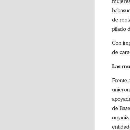
mujeres
babasuc
de rent
pilado d
Con imp
de cara
Las mu
Frente 
unieron
apoyada
de Base,
organiz
entidad