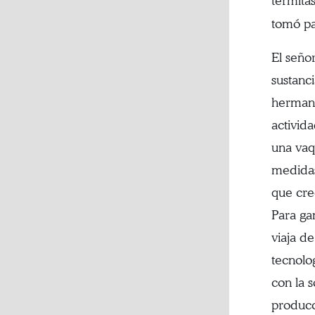
termitas
tomó pa
El seño
sustanci
hermano
activid
una vaqu
medidas
que crec
Para ga
viaja d
tecnolo
con la s
producc