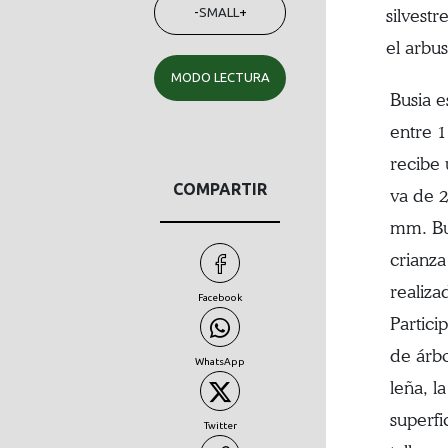
-
SMALL
+
silvestr
el arbu
MODO LECTURA
Busia e
entre 1
recibe
COMPARTIR
va de 2
mm. Bu
crianza
realiza
Facebook
Partici
de árbo
WhatsApp
leña, l
superfi
Twitter