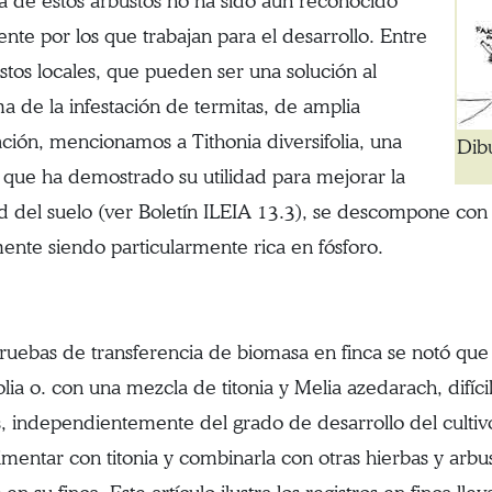
da de estos arbustos no ha sido aún reconocido
nte por los que trabajan para el desarrollo. Entre
ustos locales, que pueden ser una solución al
a de la infestación de termitas, de amplia
ción, mencionamos a Tithonia diversifolia, una
Dib
 que ha demostrado su utilidad para mejorar la
ad del suelo (ver Boletín ILEIA 13.3), se descompone con f
ente siendo particularmente rica en fósforo.
pruebas de transferencia de biomasa en finca se notó que 
olia o. con una mezcla de titonia y Melia azedarach, difíc
s, independientemente del grado de desarrollo del cultiv
imentar con titonia y combinarla con otras hierbas y arbus