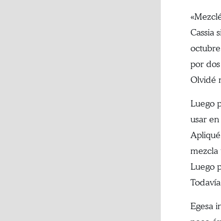
«Mezclé
Cassia 
octubre 
por dos
Olvidé 
Luego p
usar en
Apliqué
mezcla 
Luego p
Todavía
Egesa i