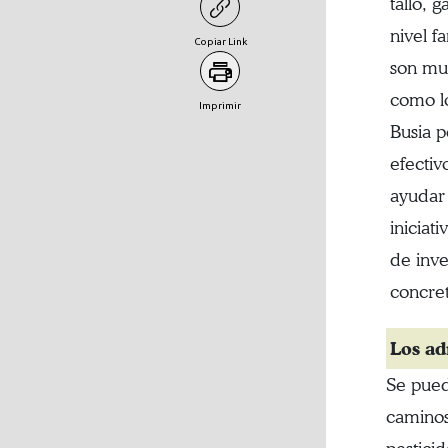
tallo, 
nivel f
Copiar Link
son muy
como lo
Imprimir
Busia 
efecti
ayudar 
iniciat
de inve
concret
Los ad
Se pued
caminos