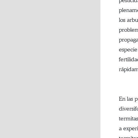
pestici
plename
los arb
problem
propaga
especie
fertilid
rápidam
En las 
diversif
termita
a exper