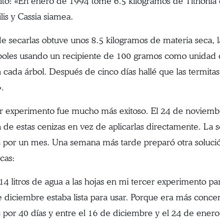
ito: «En enero de 1994 tomé 6.5 kilogramos de Tithonia di
lis y Cassia siamea.
e secarlas obtuve unos 8.5 kilogramos de materia seca, l
rboles usando un recipiente de 100 gramos como unidad
a cada árbol. Después de cinco días hallé que las termit
».
er experimento fue mucho más exitoso. El 24 de noviem
n de estas cenizas en vez de aplicarlas directamente. La s
s por un mes. Una semana más tarde preparó otra soluci
cas:
14 litros de agua a las hojas en mi tercer experimento par
e diciembre estaba lista para usar. Porque era más concent
s por 40 días y entre el 16 de diciembre y el 24 de ener