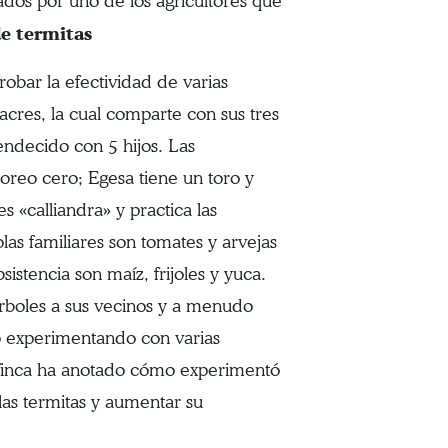
levados por uno de los agricultores que
de termitas
obar la efectividad de varias
 acres, la cual comparte con sus tres
endecido con 5 hijos. Las
toreo cero; Egesa tiene un toro y
s «calliandra» y practica las
las familiares son tomates y arvejas
sistencia son maíz, frijoles y yuca.
árboles a sus vecinos y a menudo
o experimentando con varias
a finca ha anotado cómo experimentó
 las termitas y aumentar su