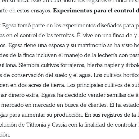
 en su finca. Este artículo ilustra los registros en finca l
Experimentos para el control 
rte en estos ensayos.
r Egesa tomó parte en los experimentos diseñados para pr
as en el control de las termitas. Él vive en una finca de 7
s. Egesa tiene una esposa y su matrimonio se ha visto b
ades de la finca incluyen el manejo de la lechería con pas
illona. Siembra cultivos forrajeros, hierba napier y árbole
 de conservación del suelo y el agua. Los cultivos hortíco
en en dos acres de tierra. Los principales cultivos de sub
nar dinero extra, Egesa ha decidido vender semillas de 
e mercado en mercado en busca de clientes. Él ha estad
gías para aumentar su producción. En sus registros de l
olución de Tithonia y Cassia con la finalidad de controlar
ión.