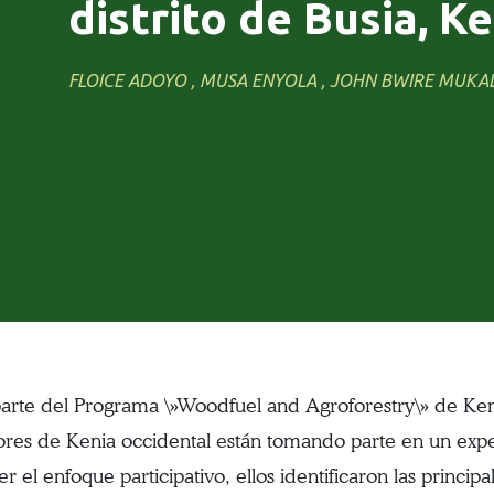
distrito de Busia, K
FLOICE ADOYO , MUSA ENYOLA , JOHN BWIRE MUKA
rte del Programa \»Woodfuel and Agroforestry\» de Keni
tores de Kenia occidental están tomando parte en un exp
 el enfoque participativo, ellos identificaron las principa