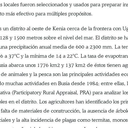
es locales fueron seleccionados y usados para preparar ins
sto más efectivo para múltiples propósitos.
s un distrito al oeste de Kenia cerca de la frontera con Ug
128 y 1500 metros sobre el nivel del mar. El distrito se h
 una precipitación anual media de 600 a 2300 mm. La t
6 a 37°C y la mínima de 14 a 22°C. La tasa de evapotran
sia abarca unos 1776 km2 y 137 km2 de éstos tienen agu
 de animales y la pesca son las principales actividades
do muchas actividades en Busia desde 1984; entre ellas, 
pativa (Participatory Rural Appraisal, PRA) para analizar l
les en el distrito. Los agricultores han identificado los p
a falta de materiales de construcción, la ausencia de árbol
ciales y la alta incidencia de plagas como termitas, monos