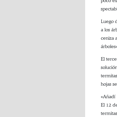
poco éx
spectabi
Luego d
a los á
ceniza 
árboles
El terc
solució
termita
hojas se
«Añadí 
El 12 d
termita