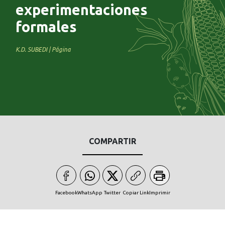
experimentaciones
formales
K.D. SUBEDI | Página
COMPARTIR
Facebook
WhatsApp
Twitter
Copiar Link
Imprimir