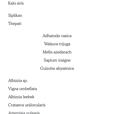
Kalo siris
Siplikan
Titepati
Adhatoda vasica
Walsura trijuga
Mella azedarach
Sapium insigne
Guizotia abyssinica
Albizzia sp.
Vigna umbellata
Albizzia leebek
Crataeva unilocularis
Arternisia vulgaris