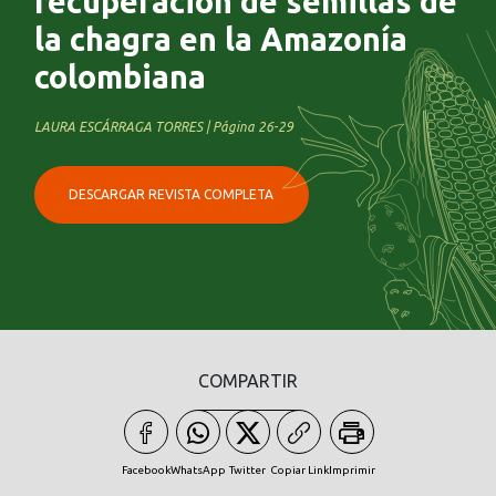
recuperación de semillas de
la chagra en la Amazonía
colombiana
LAURA ESCÁRRAGA TORRES | Página 26-29
DESCARGAR REVISTA COMPLETA
COMPARTIR
Facebook
WhatsApp
Twitter
Copiar Link
Imprimir