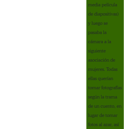
media película
de diapositivas)
y luego se
pasaba la
cámara a la
siguiente
asociación de
mujeres. Todas
ellas querían
tomar fotografías
según la trama
de un cuento, en
lugar de tomar
fotos al azar, así