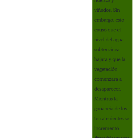
huertos y
viñedos. Sin
embargo, esto
causó que el
nivel del agua
subterránea
bajara y que la
vegetación
comenzara a
desaparecer.
Mientras la
ganancia de los
terratenientes se
incrementó