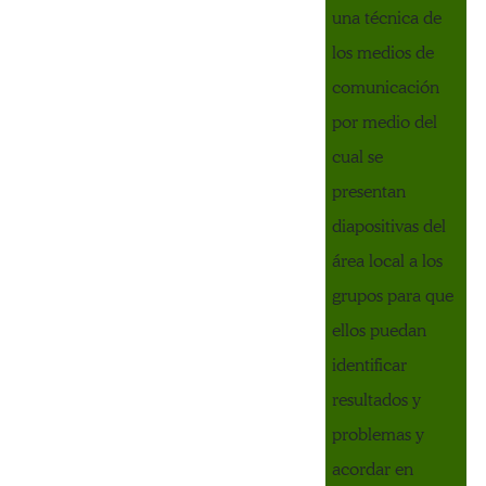
una técnica de
los medios de
comunicación
por medio del
cual se
presentan
diapositivas del
área local a los
grupos para que
ellos puedan
identificar
resultados y
problemas y
acordar en