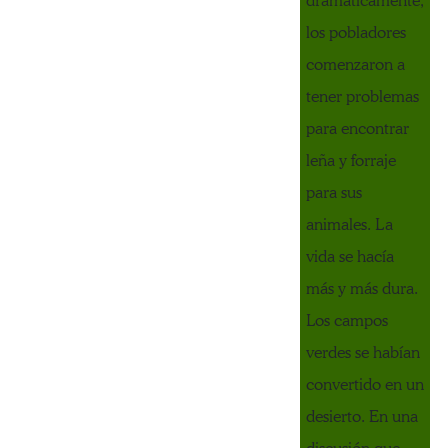
dramáticamente,
los pobladores
comenzaron a
tener problemas
para encontrar
leña y forraje
para sus
animales. La
vida se hacía
más y más dura.
Los campos
verdes se habían
convertido en un
desierto. En una