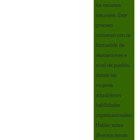
los recursos
naturales. Este
proceso
comenzó con la
formación de
asociaciones a
nivel de pueblo,
donde las
mujeres
adquirieron
habilidades
organizacionales.
Hablar sobre
diversos temas