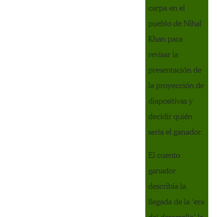
carpa en el
pueblo de Nihal
Khan para
revisar la
presentación de
la proyección de
diapositivas y
decidir quién
sería el ganador.
El cuento
ganador
describía la
llegada de la ‘era