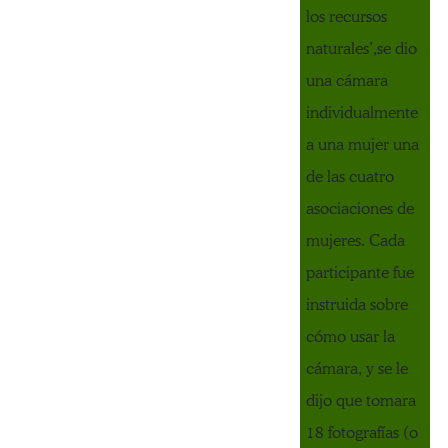
los recursos
naturales’,se dio
una cámara
individualmente
a una mujer una
de las cuatro
asociaciones de
mujeres. Cada
participante fue
instruida sobre
cómo usar la
cámara, y se le
dijo que tomara
18 fotografías (o