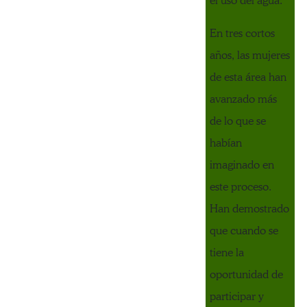
el uso del agua.
En tres cortos
años, las mujeres
de esta área han
avanzado más
de lo que se
habían
imaginado en
este proceso.
Han demostrado
que cuando se
tiene la
oportunidad de
participar y