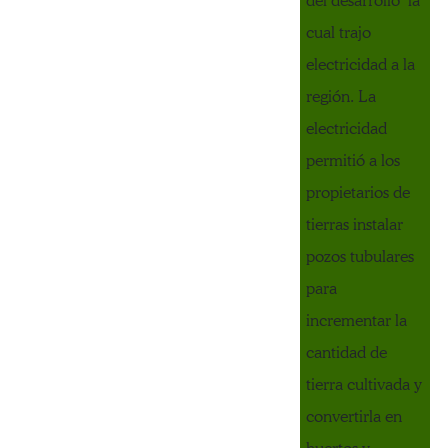
del desarrollo’ la
cual trajo
electricidad a la
región. La
electricidad
permitió a los
propietarios de
tierras instalar
pozos tubulares
para
incrementar la
cantidad de
tierra cultivada y
convertirla en