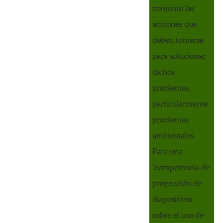
conjunto las
acciones que
deben tomarse
para solucionar
dichos
problemas,
particularmente
problemas
ambientales.
Para una
‘competencia de
proyección de
diapositivas
sobre el uso de