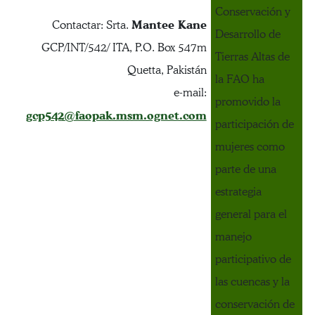
Conservación y
Mantee Kane
Contactar: Srta.
Desarrollo de
GCP/INT/542/ ITA, P.O. Box 547m
Tierras Altas de
Quetta, Pakistán
la FAO ha
e-mail:
promovido la
gcp542@faopak.msm.ognet.com
participación de
mujeres como
parte de una
estrategia
general para el
manejo
participativo de
las cuencas y la
conservación de