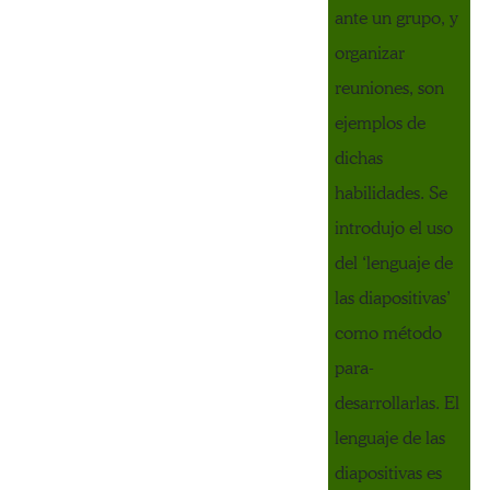
ante un grupo, y
organizar
reuniones, son
ejemplos de
dichas
habilidades. Se
introdujo el uso
del ‘lenguaje de
las diapositivas’
como método
para-
desarrollarlas. El
lenguaje de las
diapositivas es