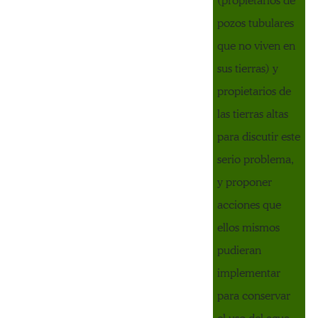
(propietarios de
pozos tubulares
que no viven en
sus tierras) y
propietarios de
las tierras altas
para discutir este
serio problema,
y proponer
acciones que
ellos mismos
pudieran
implementar
para conservar