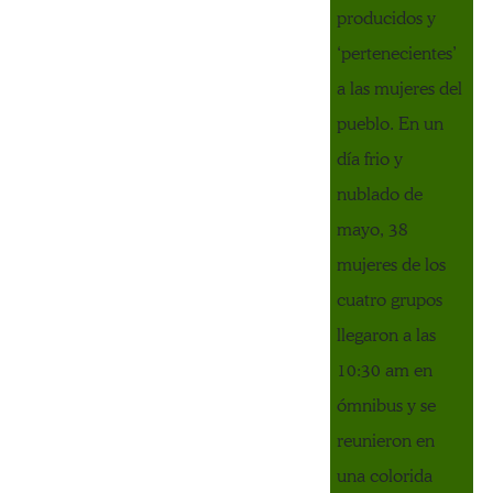
producidos y
‘pertenecientes’
a las mujeres del
pueblo. En un
día frio y
nublado de
mayo, 38
mujeres de los
cuatro grupos
llegaron a las
10:30 am en
ómnibus y se
reunieron en
una colorida