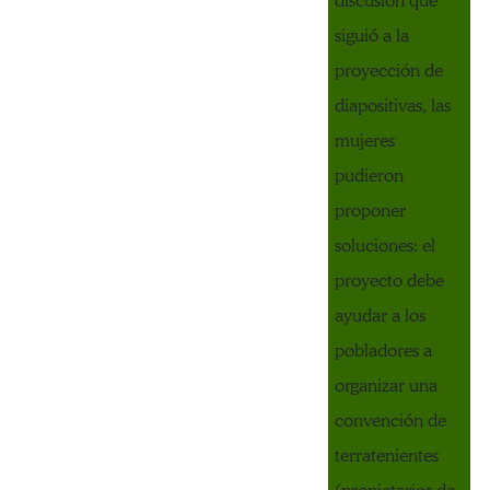
discusión que
siguió a la
proyección de
diapositivas, las
mujeres
pudieron
proponer
soluciones: el
proyecto debe
ayudar a los
pobladores a
organizar una
convención de
terratenientes