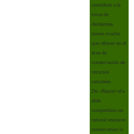
contribuir a la
toma de
decisiones,
tienen mucho
que ofrecer en el
área de
conservación de
recursos
naturales.
De: «Report of a
slide
competition on
natural resource
conservation in