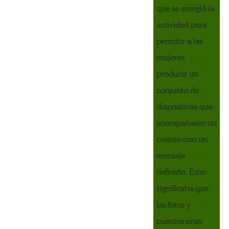
que se arregló la
actividad para
permitir a las
mujeres
producir un
conjunto de
diapositivas que
acompañasen un
cuento con un
mensaje
definido. Esto
significaba que
las fotos y
cuentos eran