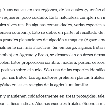
4 frutas nativas en tres regiones, de las cuales 29 tenían 
 y requieren poco cuidado. En la naturaleza cumplen un 
les silvestres. En algunas comunidades, varias especies 
menaea courbaril). Esto se debe, en parte, al resultado de
ea grandes plantaciones de algodón y maguey (Agave ame
almente son más atractivas. Sin embargo, algunas frutas
mbin) en Agreste y Brejo, se desarrollan en áreas densa
árboles. Estos proporcioan sombra, madera, postes, cercos,
 positivo sobre el suelo. Sólo una de las especies identifi
 por sus frutos. Los agricultores prefieren plantas frutale
ósito en las estrategias de la agricultura familiar.
van y mantienen cuidadosamente en áreas protegidas, tales
untia ficus-indica). Algunas especies frutales (Spondia m