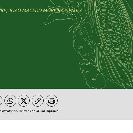
IRE, JOÂO MACEDO MOREIRA Y PAULA
ok
WhatsApp
Twitter
Copiar Link
Imprimir