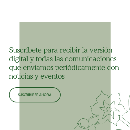
Suscríbete para recibir la versión
digital y todas las comunicaciones
que enviamos periódicamente con
noticias y eventos
SUSCRIBIRSE AHORA